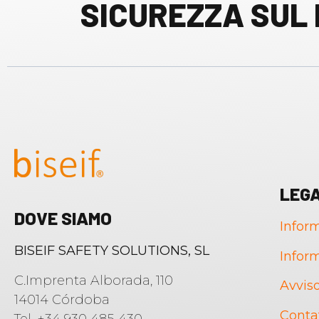
SICUREZZA SUL
LEG
DOVE SIAMO
Inform
BISEIF SAFETY SOLUTIONS, SL
Inform
C.Imprenta Alborada, 110
Avviso
14014 Córdoba
Conta
Português
Tel. +34 930 485 430