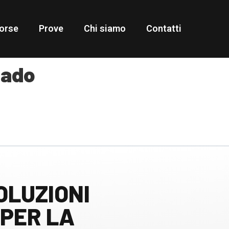
orse
Prove
Chi siamo
Contatti
nado
OLUZIONI
PER LA