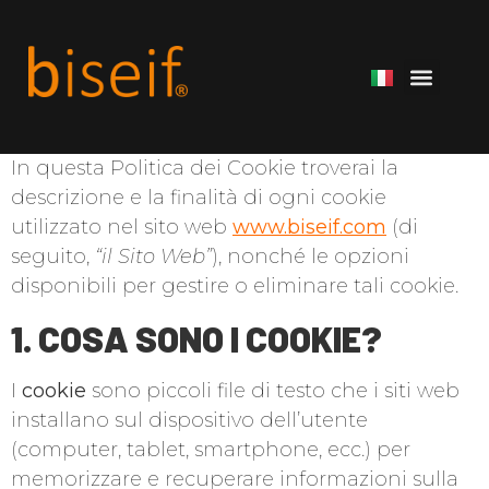
In questa Politica dei Cookie troverai la
descrizione e la finalità di ogni cookie
utilizzato nel sito web
www.biseif.com
(di
seguito,
“il Sito Web”
), nonché le opzioni
disponibili per gestire o eliminare tali cookie.
1. COSA SONO I COOKIE?
I
cookie
sono piccoli file di testo che i siti web
installano sul dispositivo dell’utente
(computer, tablet, smartphone, ecc.) per
memorizzare e recuperare informazioni sulla