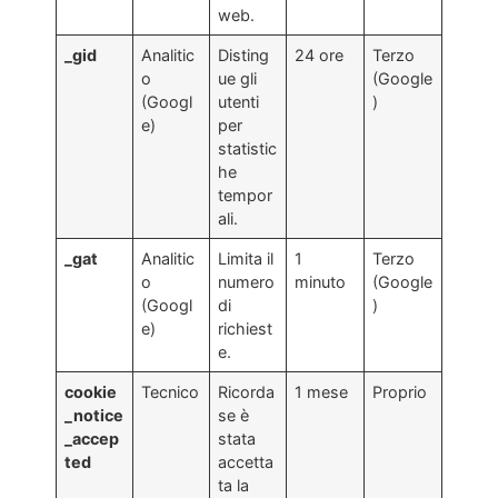
web.
_gid
Analitic
Disting
24 ore
Terzo
o
ue gli
(Google
(Googl
utenti
)
e)
per
statistic
he
tempor
ali.
_gat
Analitic
Limita il
1
Terzo
o
numero
minuto
(Google
(Googl
di
)
e)
richiest
e.
cookie
Tecnico
Ricorda
1 mese
Proprio
_notice
se è
_accep
stata
ted
accetta
ta la