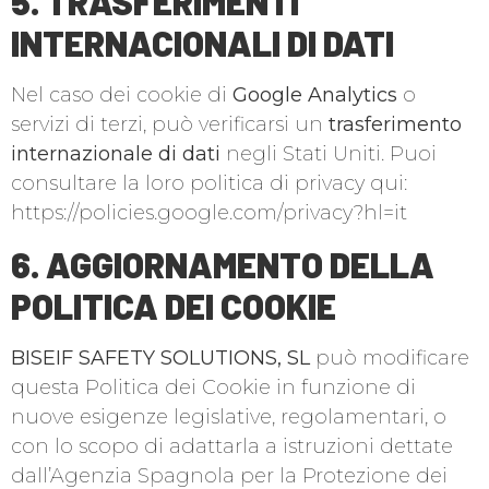
5. TRASFERIMENTI
INTERNACIONALI DI DATI
Nel caso dei cookie di
Google Analytics
o
servizi di terzi, può verificarsi un
trasferimento
internazionale di dati
negli Stati Uniti. Puoi
consultare la loro politica di privacy qui:
https://policies.google.com/privacy?hl=it
6. AGGIORNAMENTO DELLA
POLITICA DEI COOKIE
BISEIF SAFETY SOLUTIONS, SL
può modificare
questa Politica dei Cookie in funzione di
nuove esigenze legislative, regolamentari, o
con lo scopo di adattarla a istruzioni dettate
dall’Agenzia Spagnola per la Protezione dei