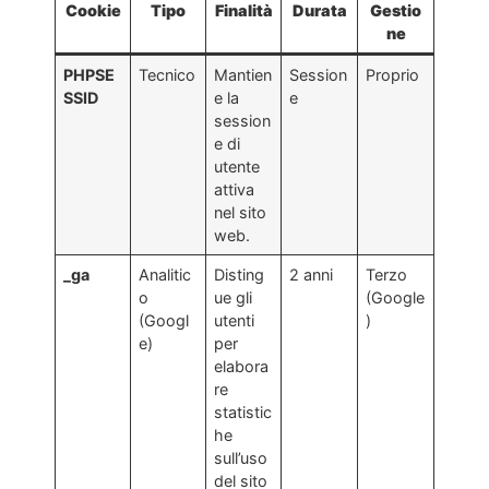
Cookie
Tipo
Finalità
Durata
Gestio
ne
PHPSE
Tecnico
Mantien
Session
Proprio
SSID
e la
e
session
e di
utente
attiva
nel sito
web.
_ga
Analitic
Disting
2 anni
Terzo
o
ue gli
(Google
(Googl
utenti
)
e)
per
elabora
re
statistic
he
sull’uso
del sito